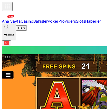
Ana Sayfa
Casino
Bahisler
Poker
Providers
Slots
Haberler
Giriş
Arama