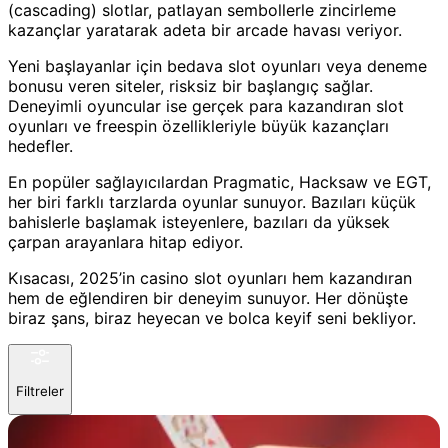
(cascading) slotlar, patlayan sembollerle zincirleme
kazançlar yaratarak adeta bir arcade havası veriyor.
Yeni başlayanlar için bedava slot oyunları veya deneme
bonusu veren siteler, risksiz bir başlangıç sağlar.
Deneyimli oyuncular ise gerçek para kazandıran slot
oyunları ve freespin özellikleriyle büyük kazançları
hedefler.
En popüler sağlayıcılardan Pragmatic, Hacksaw ve EGT,
her biri farklı tarzlarda oyunlar sunuyor. Bazıları küçük
bahislerle başlamak isteyenlere, bazıları da yüksek
çarpan arayanlara hitap ediyor.
Kısacası, 2025’in casino slot oyunları hem kazandıran
hem de eğlendiren bir deneyim sunuyor. Her dönüşte
biraz şans, biraz heyecan ve bolca keyif seni bekliyor.
Filtreler