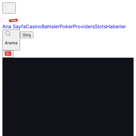
Ana Sayfa
Casino
Bahisler
Poker
Providers
Slots
Haberler
Giriş
Arama
Betandreas Casino — Kalite
ve Eğlencenin Buluşma
Noktası
Betandreas geniş oyun yelpazesi ve büyük ödüllü
turnuvaları ile tanınır. Oyuncular, yüksek hoş geldin
bonusları ve hızlı ödeme işlemleri ile avantajlı bir oyun
deneyimi yaşar.