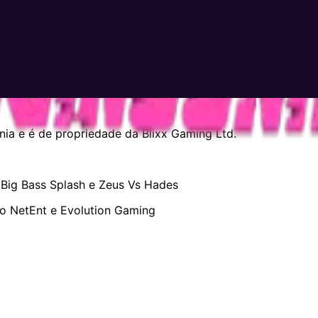
ia e é de propriedade da Blixx Gaming Ltd.
 Big Bass Splash e Zeus Vs Hades
do NetEnt e Evolution Gaming
ea, Zimpler e SEB Bank
200.000 por mês