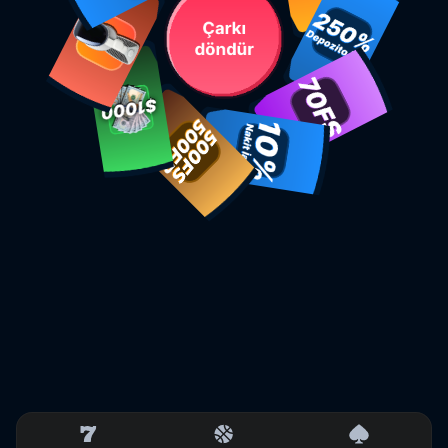
Çarkı
döndür